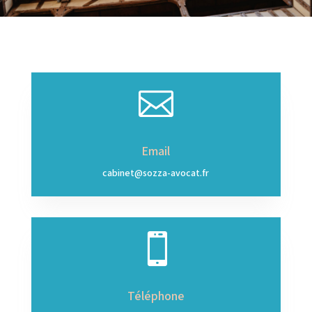

Email
cabinet@sozza-avocat.fr

Téléphone